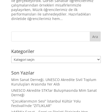
ile gerçekleştirdik. Görsel Sanatlar öğrencilerimiz
çalışmalarından örnekleri misafirlerimizle
paylaşırken, Müzik öğrencilerimiz de ilk
performansları ile sahnedeydiler. Hazırladıkları
dinletide öğrencilerimiz hem...
Kategoriler
Kategoriler
Son Yazılar
Mim Sanat Derneği, UNESCO Akredite Sivil Toplum
Kuruluşları Arasında Yer Aldı
UNESCO Akredite STK’lar Buluşmasında Mim Sanat
Derneği
“Çocuklarımızın Sesi” İstanbul Kültür Yolu
Festivali’nde “ZITLIKLAR”
isMİMiz Sanat – Sergi ve Dinleti Dizisinde Hep