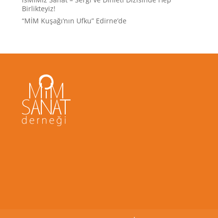
Birlikteyiz!
“MİM Kuşağı’nın Ufku” Edirne’de